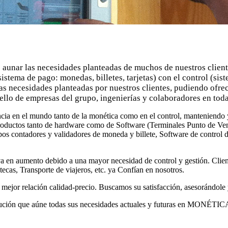
 aunar las necesidades planteadas de muchos de nuestros clien
tema de pago: monedas, billetes, tarjetas) con el control (siste
s necesidades planteadas por nuestros clientes, pudiendo ofrec
ello de empresas del grupo, ingenierías y colaboradores en tod
ia en el mundo tanto de la monética como en el control, manteniendo 
 productos tanto de hardware como de Software (Terminales Punto de Ven
s contadores y validadores de moneda y billete, Software de control de 
va en aumento debido a una mayor necesidad de control y gestión. Clie
ecas, Transporte de viajeros, etc. ya Confían en nosotros.
ejor relación calidad-precio. Buscamos su satisfacción, asesorándole y
 solución que aúne todas sus necesidades actuales y futuras en MON