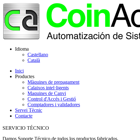
Idioma
Castellano
Català
Inici
Productes
Màquines de prepagament
Calaixos intel·ligents
Maquines de Canvi
Control d'Accés i Gestió
Comptadores i validadores
Servei Tècnic
Contacte
SERVICIO TÉCNICO
Damos Soporte Técnico de todos los productos fabricados,